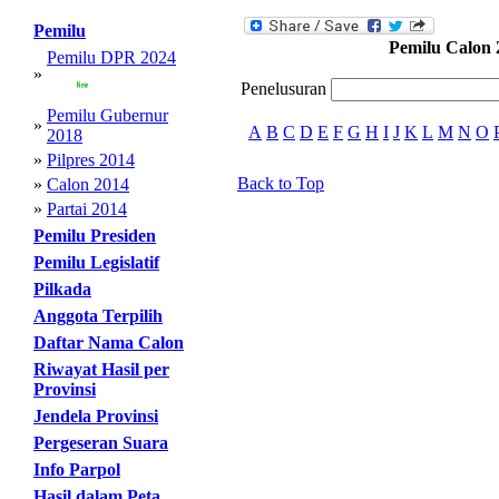
Pemilu
Pemilu Calon 
Pemilu DPR 2024
»
Penelusuran
Pemilu Gubernur
»
A
B
C
D
E
F
G
H
I
J
K
L
M
N
O
2018
»
Pilpres 2014
Back to Top
»
Calon 2014
»
Partai 2014
Pemilu Presiden
Pemilu Legislatif
Pilkada
Anggota Terpilih
Daftar Nama Calon
Riwayat Hasil per
Provinsi
Jendela Provinsi
Pergeseran Suara
Info Parpol
Hasil dalam Peta