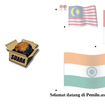
Selamat datang di Pemilu.as