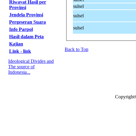
Riwayat Hasil per
sulsel
Provinsi
Jendela Provinsi
sulsel
Pergeseran Suara
sulsel
Info Parpol
Hasil dalam Peta
Kajian
Back to Top
Link - link
Ideological Divides and
The source of
Indonesia...
Copyright