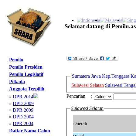
Selamat datang di Pemilu.as
Pemilu
Pemilu Presiden
Pemilu Legislatif
Sumatera
Jawa
Kep.Tenggara
Ka
Pilkada
Sulawesi Selatan
Sulawesi Tenga
Anggota Terpilih
Pencarian
:
»
DPR 2014
»
DPD 2009
Sulawesi Selatan
»
DPR 2009
»
DPD 2004
»
DPR 2004
Daerah
Daftar Nama Calon
sulsel