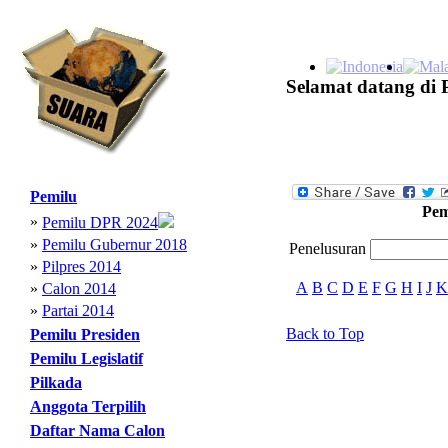
Selamat datang di 
Pemilu
Pem
»
Pemilu DPR 2024
»
Pemilu Gubernur 2018
Penelusuran
»
Pilpres 2014
A
B
C
D
E
F
G
H
I
J
K
»
Calon 2014
»
Partai 2014
Back to Top
Pemilu Presiden
Pemilu Legislatif
Pilkada
Anggota Terpilih
Daftar Nama Calon