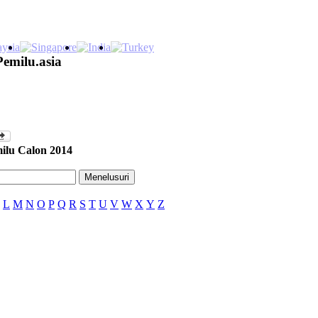
Pemilu.asia
ilu Calon 2014
L
M
N
O
P
Q
R
S
T
U
V
W
X
Y
Z