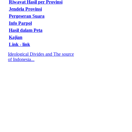
Riwayat Hasil per Provinsi
Jendela Provinsi
Pergeseran Suara
Info Parpol
Hasil dalam Peta
Kajian
Link - link
Ideological Divides and The source
of Indonesia...