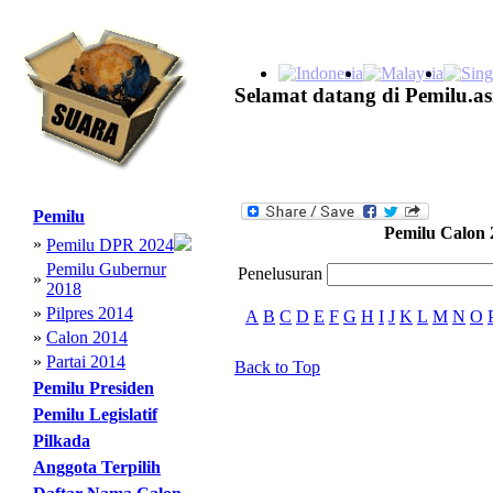
Selamat datang di Pemilu.as
Pemilu
Pemilu Calon 
»
Pemilu DPR 2024
Pemilu Gubernur
Penelusuran
»
2018
»
Pilpres 2014
A
B
C
D
E
F
G
H
I
J
K
L
M
N
O
»
Calon 2014
»
Partai 2014
Back to Top
Pemilu Presiden
Pemilu Legislatif
Pilkada
Anggota Terpilih