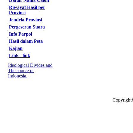
Daftar Nama Calon
Riwayat Hasil per
Provinsi
Jendela Provinsi
Pergeseran Suara
Info Parpol
Hasil dalam Peta
Kajian
Link - link
Ideological Divides and
The source of
Indonesia...
Copyright