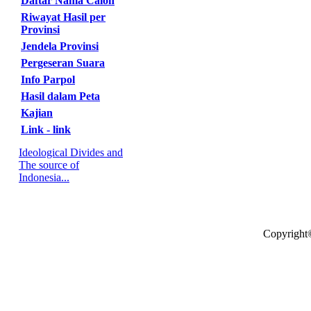
Daftar Nama Calon
Riwayat Hasil per
Provinsi
Jendela Provinsi
Pergeseran Suara
Info Parpol
Hasil dalam Peta
Kajian
Link - link
Ideological Divides and
The source of
Indonesia...
Copyright