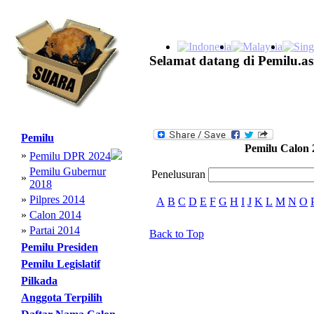
Selamat datang di Pemilu.as
Pemilu
Pemilu Calon 
»
Pemilu DPR 2024
Pemilu Gubernur
Penelusuran
»
2018
»
Pilpres 2014
A
B
C
D
E
F
G
H
I
J
K
L
M
N
O
»
Calon 2014
»
Partai 2014
Back to Top
Pemilu Presiden
Pemilu Legislatif
Pilkada
Anggota Terpilih