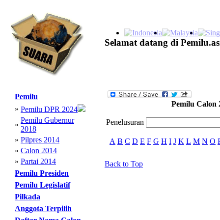
Selamat datang di Pemilu.as
Pemilu
Pemilu Calon 
»
Pemilu DPR 2024
Pemilu Gubernur
Penelusuran
»
2018
»
Pilpres 2014
A
B
C
D
E
F
G
H
I
J
K
L
M
N
O
»
Calon 2014
»
Partai 2014
Back to Top
Pemilu Presiden
Pemilu Legislatif
Pilkada
Anggota Terpilih