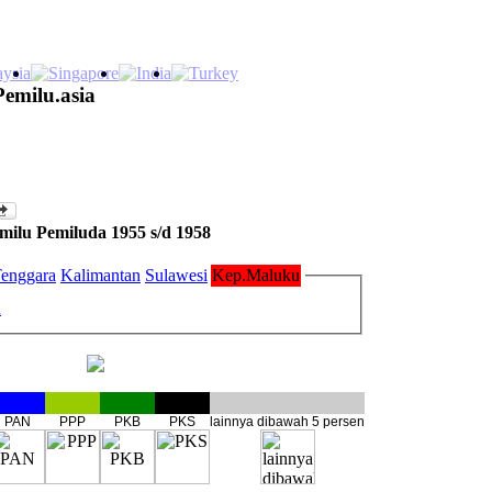
Pemilu.asia
milu Pemiluda 1955 s/d 1958
enggara
Kalimantan
Sulawesi
Kep.Maluku
u
PAN
PPP
PKB
PKS
lainnya dibawah 5 persen