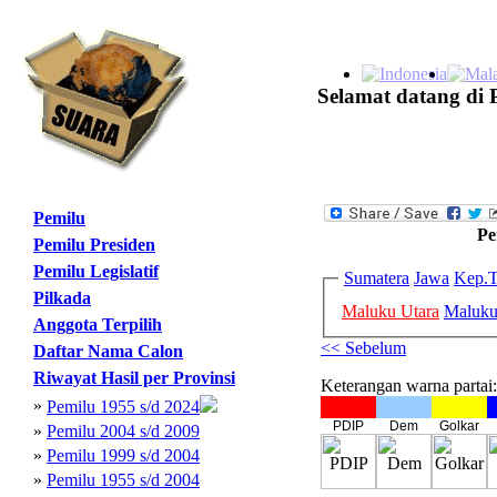
Selamat datang di 
Pemilu
Pe
Pemilu Presiden
Pemilu Legislatif
Sumatera
Jawa
Kep.T
Pilkada
Maluku Utara
Maluk
Anggota Terpilih
<< Sebelum
Daftar Nama Calon
Riwayat Hasil per Provinsi
Keterangan warna partai:
»
Pemilu 1955 s/d 2024
PDIP
Dem
Golkar
»
Pemilu 2004 s/d 2009
»
Pemilu 1999 s/d 2004
»
Pemilu 1955 s/d 2004