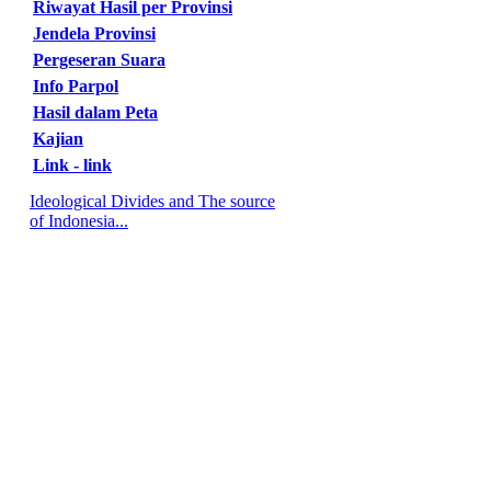
Riwayat Hasil per Provinsi
Jendela Provinsi
Pergeseran Suara
Info Parpol
Hasil dalam Peta
Kajian
Link - link
Ideological Divides and The source
of Indonesia...