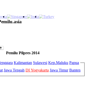
Pemilu.asia
Pemilu Pilpres 2014
enggara
Kalimantan
Sulawesi
Kep.Maluku
Papua
at
Jawa Tengah
DI Yogyakarta
Jawa Timur
Banten