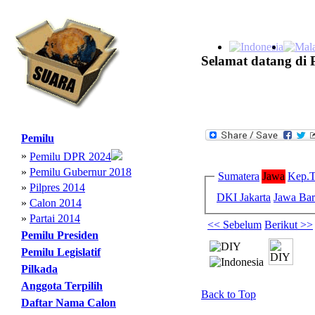
Selamat datang di 
Pemilu
»
Pemilu DPR 2024
»
Pemilu Gubernur 2018
Sumatera
Jawa
Kep.T
»
Pilpres 2014
DKI Jakarta
Jawa Bar
»
Calon 2014
»
Partai 2014
<< Sebelum
Berikut >>
Pemilu Presiden
Pemilu Legislatif
Pilkada
Anggota Terpilih
Back to Top
Daftar Nama Calon