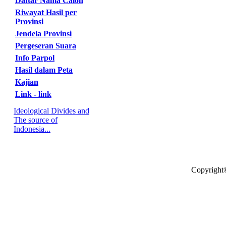
Daftar Nama Calon
Riwayat Hasil per
Provinsi
Jendela Provinsi
Pergeseran Suara
Info Parpol
Hasil dalam Peta
Kajian
Link - link
Ideological Divides and
The source of
Indonesia...
Copyright