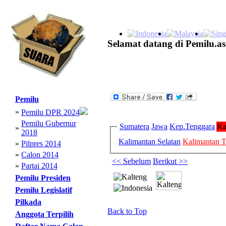
Selamat datang di Pemilu.as
Pemilu
»
Pemilu DPR 2024
Pemilu Gubernur
Sumatera
Jawa
Kep.Tenggara
Ka
»
2018
Kalimantan Selatan
Kalimantan 
»
Pilpres 2014
»
Calon 2014
<< Sebelum
Berikut >>
»
Partai 2014
Pemilu Presiden
Pemilu Legislatif
Pilkada
Back to Top
Anggota Terpilih