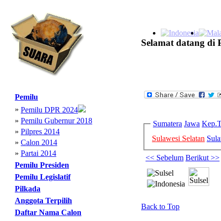
Selamat datang di 
Pemilu
»
Pemilu DPR 2024
»
Pemilu Gubernur 2018
Sumatera
Jawa
Kep.T
»
Pilpres 2014
Sulawesi Selatan
Sula
»
Calon 2014
»
Partai 2014
<< Sebelum
Berikut >>
Pemilu Presiden
Pemilu Legislatif
Pilkada
Anggota Terpilih
Back to Top
Daftar Nama Calon