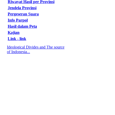
Riwayat Hasil per Provinsi
Jendela Provinsi
Pergeseran Suara
Info Parpol
Hasil dalam Peta
Kajian
Link - link
Ideological Divides and The source
of Indonesia...