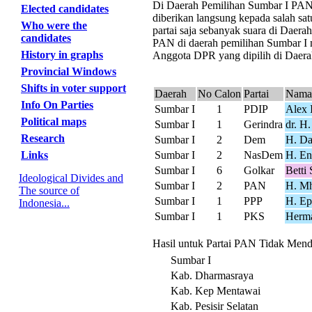
Di Daerah Pemilihan Sumbar I PAN m
Elected candidates
diberikan langsung kepada salah sa
Who were the
partai saja sebanyak suara di Daer
candidates
PAN di daerah pemilihan Sumbar I m
History in graphs
Anggota DPR yang dipilih di Daerah
Provincial Windows
Shifts in voter support
Daerah
No Calon
Partai
Nama
Info On Parties
Sumbar I
1
PDIP
Alex 
Political maps
Sumbar I
1
Gerindra
dr. H
Research
Sumbar I
2
Dem
H. Da
Links
Sumbar I
2
NasDem
H. En
Sumbar I
6
Golkar
Betti
Ideological Divides and
Sumbar I
2
PAN
H. Mh
The source of
Sumbar I
1
PPP
H. Ep
Indonesia...
Sumbar I
1
PKS
Herm
Hasil untuk Partai PAN Tidak Menda
Sumbar I
Kab. Dharmasraya
Kab. Kep Mentawai
Kab. Pesisir Selatan