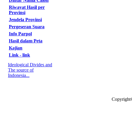
Daftar Nama Calon
Riwayat Hasil per
Provinsi
Jendela Provinsi
Pergeseran Suara
Info Parpol
Hasil dalam Peta
Kajian
Link - link
Ideological Divides and
The source of
Indonesia...
Copyright