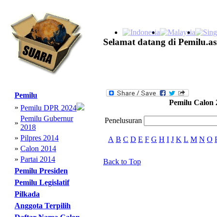
Selamat datang di Pemilu.as
Pemilu
Pemilu Calon 
»
Pemilu DPR 2024
Pemilu Gubernur
Penelusuran
»
2018
»
Pilpres 2014
A
B
C
D
E
F
G
H
I
J
K
L
M
N
O
»
Calon 2014
»
Partai 2014
Back to Top
Pemilu Presiden
Pemilu Legislatif
Pilkada
Anggota Terpilih