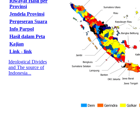
Riwayat Hasil per
Provinsi
Jendela Provinsi
Pergeseran Suara
Info Parpol
Hasil dalam Peta
Kajian
Link - link
Ideological Divides
and The source of
Indonesia...