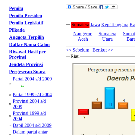
Pemilu
Pemilu Presiden
Pemilu Legislatif
Sumatera
Jawa
Kep.Tenggara
Ka
Pilkada
Nanggroe
Sumatera
Sumat
Anggota Terpilih
Aceh
Utara
Bara
Daftar Nama Calon
<< Sebelum
|
Berikut >>
Riwayat Hasil per
Riau
Provinsi
Jendela Provinsi
Pergeseran Suara
Partai 2004 s/d 2009
»
»
Partai 1999 s/d 2004
Provinsi 2004 s/d
»
2009
Provinsi 1999 s/d
»
2004
»
Dapil 2004 s/d 2009
Dalam partai antar
»