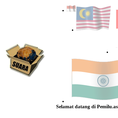
Selamat datang di Pemilu.as