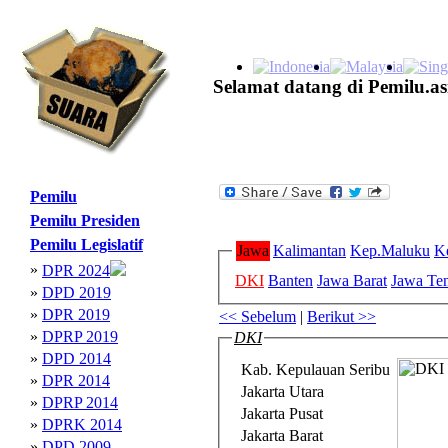
Selamat datang di Pemilu.as
Pemilu
Pemilu Presiden
Pemilu Legislatif
Jawa
Kalimantan
Kep.Maluku
K
»
DPR 2024
DKI
Banten
Jawa Barat
Jawa Te
»
DPD 2019
»
DPR 2019
<< Sebelum
|
Berikut >>
»
DPRP 2019
DKI
»
DPD 2014
Kab. Kepulauan Seribu
»
DPR 2014
Jakarta Utara
»
DPRP 2014
Jakarta Pusat
»
DPRK 2014
Jakarta Barat
»
DPD 2009