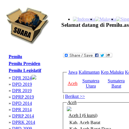
Selamat datang di Pemilu.as
Pemilu
Pemilu Presiden
Pemilu Legislatif
Jawa
Kalimantan
Kep.Maluku
K
»
DPR 2024
Sumatera
Sumatera
Aceh
»
DPD 2019
Utara
Barat
»
DPR 2019
|
Berikut >>
»
DPRP 2019
Aceh
»
DPD 2014
»
DPR 2014
Aceh I (6 kursi)
»
DPRP 2014
»
DPRK 2014
Kab. Aceh Barat
»
DPD 2009
Kab. Aceh Barat Daya