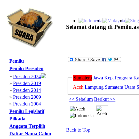
Selamat datang di Pemilu.as
Pemilu
Pemilu Presiden
»
Presiden 2024
Sumatera
Jawa
Kep.Tenggara
Ka
»
Presiden 2019
Aceh
Lampung
Sumatera Utara
S
»
Presiden 2014
»
Presiden 2009
<< Sebelum
Berikut >>
»
Presiden 2004
Pemilu Legislatif
Pilkada
Anggota Terpilih
Back to Top
Daftar Nama Calon