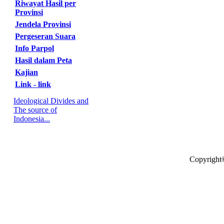
Riwayat Hasil per
Provinsi
Jendela Provinsi
Pergeseran Suara
Info Parpol
Hasil dalam Peta
Kajian
Link - link
Ideological Divides and
The source of
Indonesia...
Copyright