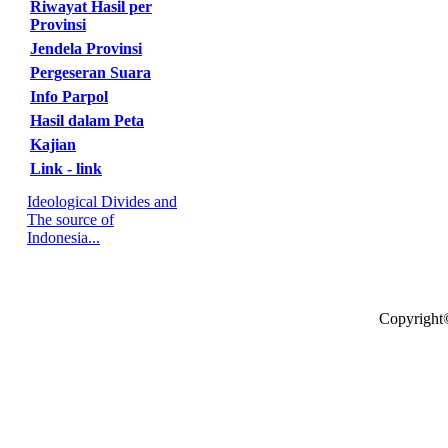
Riwayat Hasil per
Provinsi
Jendela Provinsi
Pergeseran Suara
Info Parpol
Hasil dalam Peta
Kajian
Link - link
Ideological Divides and
The source of
Indonesia...
Copyright