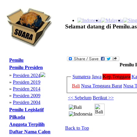
Selamat datang di Pemilu.as
Pemilu
Pemilu 
Pemilu Presiden
»
Presiden 2024
Sumatera
Jawa
Kep.Tenggara
Ka
»
Presiden 2019
Bali
Nusa Tenggara Barat
Nusa T
»
Presiden 2014
»
Presiden 2009
<< Sebelum
Berikut >>
»
Presiden 2004
Pemilu Legislatif
Pilkada
Anggota Terpilih
Back to Top
Daftar Nama Calon