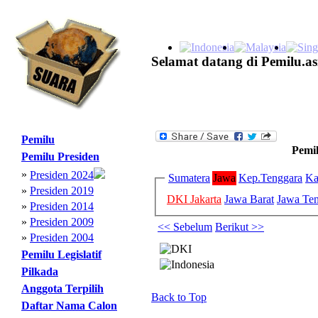
Selamat datang di Pemilu.as
Pemilu
Pemil
Pemilu Presiden
»
Presiden 2024
Sumatera
Jawa
Kep.Tenggara
Ka
»
Presiden 2019
DKI Jakarta
Jawa Barat
Jawa Te
»
Presiden 2014
»
Presiden 2009
<< Sebelum
Berikut >>
»
Presiden 2004
Pemilu Legislatif
Pilkada
Anggota Terpilih
Back to Top
Daftar Nama Calon