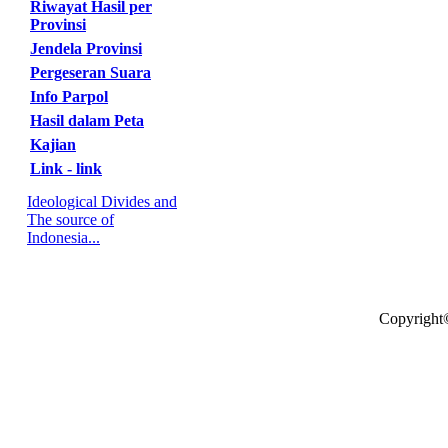
Riwayat Hasil per
Provinsi
Jendela Provinsi
Pergeseran Suara
Info Parpol
Hasil dalam Peta
Kajian
Link - link
Ideological Divides and
The source of
Indonesia...
Copyright