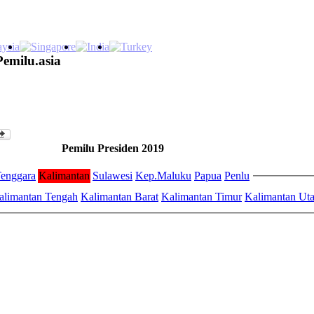
Pemilu.asia
Pemilu Presiden 2019
enggara
Kalimantan
Sulawesi
Kep.Maluku
Papua
Penlu
alimantan Tengah
Kalimantan Barat
Kalimantan Timur
Kalimantan Uta