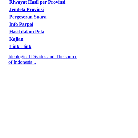
Riwayat Hasil per Provinsi
Jendela Provinsi
Pergeseran Suara
Info Parpol
Hasil dalam Peta
Kajian
Link - link
Ideological Divides and The source
of Indonesia...