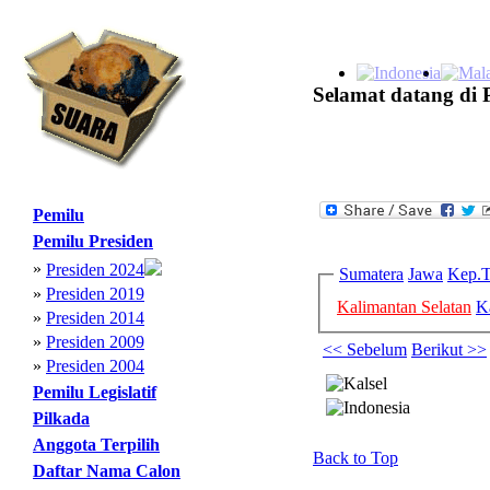
Selamat datang di 
Pemilu
Pemilu Presiden
»
Presiden 2024
Sumatera
Jawa
Kep.T
»
Presiden 2019
Kalimantan Selatan
K
»
Presiden 2014
»
Presiden 2009
<< Sebelum
Berikut >>
»
Presiden 2004
Pemilu Legislatif
Pilkada
Anggota Terpilih
Back to Top
Daftar Nama Calon