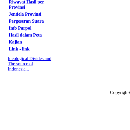
Riwayat Hasil per
Provinsi
Jendela Provinsi
Pergeseran Suara
Info Parpol
Hasil dalam Peta
Kajian
Link - link
Ideological Divides and
The source of
Indonesia...
Copyright