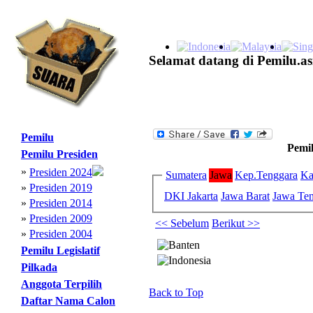
Selamat datang di Pemilu.as
Pemilu
Pemil
Pemilu Presiden
»
Presiden 2024
Sumatera
Jawa
Kep.Tenggara
Ka
»
Presiden 2019
DKI Jakarta
Jawa Barat
Jawa Te
»
Presiden 2014
»
Presiden 2009
<< Sebelum
Berikut >>
»
Presiden 2004
Pemilu Legislatif
Pilkada
Anggota Terpilih
Back to Top
Daftar Nama Calon