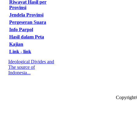
Riwayat Hasil per
Provinsi
Jendela Provinsi
Pergeseran Suara
Info Parpol
Hasil dalam Peta
Kajian
Link - link
Ideological Divides and
The source of
Indonesia...
Copyright