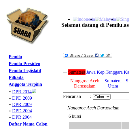
Selamat datang di Pemilu.as
Pemilu
Pemilu Presiden
Pemilu Legislatif
Sumatera
Jawa
Kep.Tenggara
Ka
Pilkada
Nanggroe Aceh
Sumatera
S
Anggota Terpilih
Darussalam
Utara
»
DPR 2014
Pencarian
:
»
DPD 2009
»
DPR 2009
Nanggroe Aceh Darussalam
»
DPD 2004
6 kursi
»
DPR 2004
Daftar Nama Calon