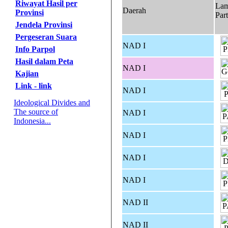
Riwayat Hasil per
La
Daerah
Provinsi
Part
Jendela Provinsi
Pergeseran Suara
NAD I
Info Parpol
Hasil dalam Peta
NAD I
Kajian
Link - link
NAD I
Ideological Divides and
The source of
NAD I
Indonesia...
NAD I
NAD I
NAD I
NAD II
NAD II