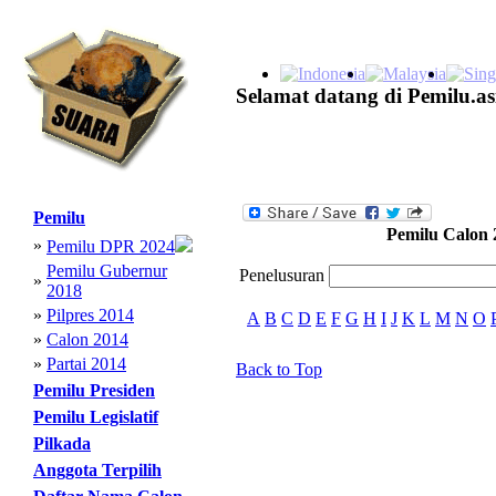
Selamat datang di Pemilu.as
Pemilu
Pemilu Calon 
»
Pemilu DPR 2024
Pemilu Gubernur
Penelusuran
»
2018
»
Pilpres 2014
A
B
C
D
E
F
G
H
I
J
K
L
M
N
O
»
Calon 2014
»
Partai 2014
Back to Top
Pemilu Presiden
Pemilu Legislatif
Pilkada
Anggota Terpilih