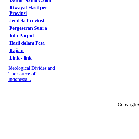
Daftar Nama Calon
Riwayat Hasil per
Provinsi
Jendela Provinsi
Pergeseran Suara
Info Parpol
Hasil dalam Peta
Kajian
Link - link
Ideological Divides and
The source of
Indonesia...
Copyright