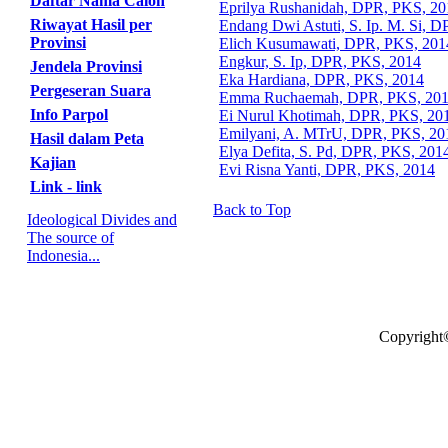
Daftar Nama Calon
Eprilya Rushanidah, DPR, PKS, 20
Riwayat Hasil per
Endang Dwi Astuti, S. Ip. M. Si, 
Provinsi
Elich Kusumawati, DPR, PKS, 201
Engkur, S. Ip, DPR, PKS, 2014
Jendela Provinsi
Eka Hardiana, DPR, PKS, 2014
Pergeseran Suara
Emma Ruchaemah, DPR, PKS, 20
Info Parpol
Ei Nurul Khotimah, DPR, PKS, 20
Emilyani, A. MTrU, DPR, PKS, 20
Hasil dalam Peta
Elya Defita, S. Pd, DPR, PKS, 201
Kajian
Evi Risna Yanti, DPR, PKS, 2014
Link - link
Back to Top
Ideological Divides and
The source of
Indonesia...
Copyright