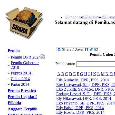
Selamat datang di Pemilu.as
Pemilu
Pemilu Calon 
»
Pemilu DPR 2024
Pemilu Gubernur
Penelusuran
»
2018
»
Pilpres 2014
A
B
C
D
E
F
G
H
I
J
K
L
M
N
O
»
Calon 2014
Ella Nurlaelia, DPR, PKS, 2014
»
Partai 2014
Eny Listyawati, S.Ip, DPR, PKS, 2
Eko Zulkifli, SP, M.Sc, DPR, PKS,
Pemilu Presiden
Endang Lestari, S. Pi., DPR, PKS,
Pemilu Legislatif
Ely Nikmawati, DPR, PKS, 2014
Pilkada
Eko Priyanto, SE, DPR, PKS, 2014
Edy Faisal, DPR, PKS, 2014
Anggota Terpilih
Etty Rosita, DPR, PKS, 2014