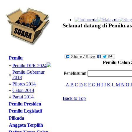
Selamat datang di Pemilu.as
Pemilu
Pemilu Calon 
»
Pemilu DPR 2024
Pemilu Gubernur
Penelusuran
»
2018
»
Pilpres 2014
A
B
C
D
E
F
G
H
I
J
K
L
M
N
O
»
Calon 2014
»
Partai 2014
Back to Top
Pemilu Presiden
Pemilu Legislatif
Pilkada
Anggota Terpilih