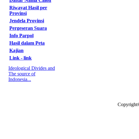
Daftar Nama Calon
Riwayat Hasil per
Provinsi
Jendela Provinsi
Pergeseran Suara
Info Parpol
Hasil dalam Peta
Kajian
Link - link
Ideological Divides and
The source of
Indonesia...
Copyright