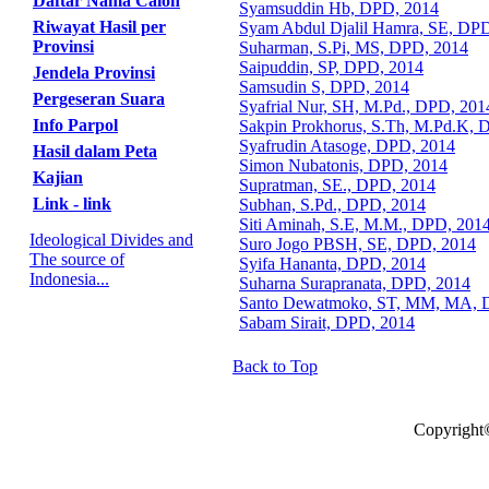
Daftar Nama Calon
Syamsuddin Hb, DPD, 2014
Riwayat Hasil per
Syam Abdul Djalil Hamra, SE, DP
Provinsi
Suharman, S.Pi, MS, DPD, 2014
Saipuddin, SP, DPD, 2014
Jendela Provinsi
Samsudin S, DPD, 2014
Pergeseran Suara
Syafrial Nur, SH, M.Pd., DPD, 201
Info Parpol
Sakpin Prokhorus, S.Th, M.Pd.K, 
Syafrudin Atasoge, DPD, 2014
Hasil dalam Peta
Simon Nubatonis, DPD, 2014
Kajian
Supratman, SE., DPD, 2014
Link - link
Subhan, S.Pd., DPD, 2014
Siti Aminah, S.E, M.M., DPD, 201
Ideological Divides and
Suro Jogo PBSH, SE, DPD, 2014
The source of
Syifa Hananta, DPD, 2014
Indonesia...
Suharna Surapranata, DPD, 2014
Santo Dewatmoko, ST, MM, MA, 
Sabam Sirait, DPD, 2014
Back to Top
Copyright