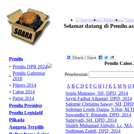
Selamat datang di Pemilu.as
Pemilu
Pemilu Calon 
»
Pemilu DPR 2024
Pemilu Gubernur
Penelusuran
»
2018
»
Pilpres 2014
A
B
C
D
E
F
G
H
I
J
K
L
M
N
O
»
Calon 2014
Sopia Maipauw, SH, DPD, 2014
»
Partai 2014
Sayid Fadhal Alhamid, DPD, 2014
Salomie Christina Saway, SH, DPD
Pemilu Presiden
Soleman Lende Dappa, S.Hut, M.T
Pemilu Legislatif
Suwandhi Y. Ritupalu, DPD, 2014
Pilkada
Supriyadi, SH, DPD, 2014
Shaleh Muhamad Aldjufri, Lc, MA
Anggota Terpilih
Sudirman Zuhdi, DPD, 2014