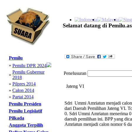
Selamat datang di Pemilu.as
Pemilu
»
Pemilu DPR 2024
Pemilu Gubernur
Penelusuran
»
2018
»
Pilpres 2014
Jateng VI
»
Calon 2014
»
Partai 2014
Sdri Ummi Amriatun menjadi calon 
Pemilu Presiden
dari Daerah Pemilihan Jateng VI. T
Pemilu Legislatif
0. Sdri Ummi Amriatun menerima 0 s
Pilkada
daerah pemilihan ini. BPP yang dica
Amriatun menjadi calon nomor 6 dar
Anggota Terpilih