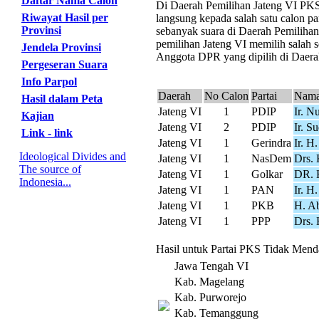
Daftar Nama Calon
Di Daerah Pemilihan Jateng VI PKS m
Riwayat Hasil per
langsung kepada salah satu calon pa
Provinsi
sebanyak suara di Daerah Pemiliha
pemilihan Jateng VI memilih salah s
Jendela Provinsi
Anggota DPR yang dipilih di Daerah
Pergeseran Suara
Info Parpol
Daerah
No Calon
Partai
Nama
Hasil dalam Peta
Jateng VI
1
PDIP
Ir. N
Kajian
Jateng VI
2
PDIP
Ir. S
Link - link
Jateng VI
1
Gerindra
Ir. H
Ideological Divides and
Jateng VI
1
NasDem
Drs.
The source of
Jateng VI
1
Golkar
DR. 
Indonesia...
Jateng VI
1
PAN
Ir. H
Jateng VI
1
PKB
H. Ab
Jateng VI
1
PPP
Drs.
Hasil untuk Partai PKS Tidak Menda
Jawa Tengah VI
Kab. Magelang
Kab. Purworejo
Kab. Temanggung