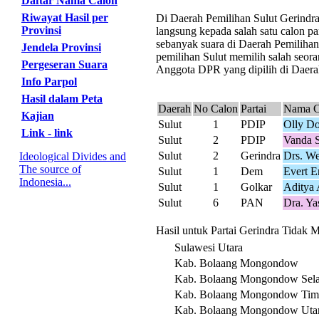
Daftar Nama Calon
Riwayat Hasil per
Di Daerah Pemilihan Sulut Gerindra 
Provinsi
langsung kepada salah satu calon pa
sebanyak suara di Daerah Pemilihan
Jendela Provinsi
pemilihan Sulut memilih salah seoran
Pergeseran Suara
Anggota DPR yang dipilih di Daerah
Info Parpol
Hasil dalam Peta
Daerah
No Calon
Partai
Nama C
Kajian
Sulut
1
PDIP
Olly D
Link - link
Sulut
2
PDIP
Vanda 
Sulut
2
Gerindra
Drs. W
Ideological Divides and
The source of
Sulut
1
Dem
Evert E
Indonesia...
Sulut
1
Golkar
Aditya
Sulut
6
PAN
Dra. Ya
Hasil untuk Partai Gerindra Tidak M
Sulawesi Utara
Kab. Bolaang Mongondow
Kab. Bolaang Mongondow Sela
Kab. Bolaang Mongondow Tim
Kab. Bolaang Mongondow Uta