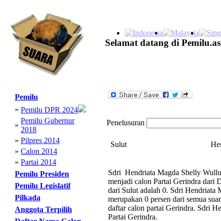
Selamat datang di Pemilu.as
Pemilu
»
Pemilu DPR 2024
Pemilu Gubernur
Penelusuran
»
2018
»
Pilpres 2014
Sulut
Hen
»
Calon 2014
»
Partai 2014
Sdri Hendriata Magda Shelly Wullu
Pemilu Presiden
menjadi calon Partai Gerindra dari
Pemilu Legislatif
dari Sulut adalah 0. Sdri Hendriat
Pilkada
merupakan 0 persen dari semua suara
daftar calon partai Gerindra. Sdri
Anggota Terpilih
Partai Gerindra.