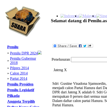
Selamat datang di Pemilu.as
Pemilu
»
Pemilu DPR 2024
Pemilu Gubernur
Penelusuran
»
2018
»
Pilpres 2014
Jateng X
»
Calon 2014
»
Partai 2014
Sdri Gustine Visadona Sjamsoedin, 
Pemilu Presiden
menjadi calon Partai Hanura dari D
Pemilu Legislatif
DPR dari Jateng X adalah 0. Sdri G
Pilkada
merupakan 0 persen dari semua suara
Dalam daftar calon partai Hanura. 
Anggota Terpilih
Partai Hanura.