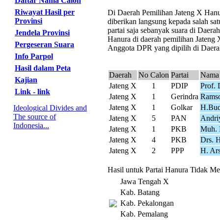
Daftar Nama Calon
Riwayat Hasil per
Di Daerah Pemilihan Jateng X Hanura
Provinsi
diberikan langsung kepada salah sa
partai saja sebanyak suara di Daer
Jendela Provinsi
Hanura di daerah pemilihan Jateng X
Pergeseran Suara
Anggota DPR yang dipilih di Daerah
Info Parpol
Hasil dalam Peta
Daerah
No Calon
Partai
Nama 
Kajian
Jateng X
1
PDIP
Prof.
Link - link
Jateng X
1
Gerindra
Ramso
Jateng X
1
Golkar
H.Bud
Ideological Divides and
The source of
Jateng X
5
PAN
Andri
Indonesia...
Jateng X
1
PKB
Muh. 
Jateng X
4
PKB
Drs. 
Jateng X
2
PPP
H. Ar
Hasil untuk Partai Hanura Tidak Me
Jawa Tengah X
Kab. Batang
Kab. Pekalongan
Kab. Pemalang