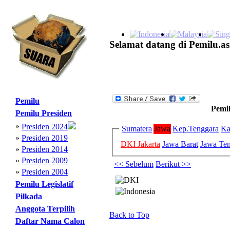
Selamat datang di Pemilu.as
Pemilu
Pemil
Pemilu Presiden
»
Presiden 2024
Sumatera
Jawa
Kep.Tenggara
Ka
»
Presiden 2019
DKI Jakarta
Jawa Barat
Jawa Te
»
Presiden 2014
»
Presiden 2009
<< Sebelum
Berikut >>
»
Presiden 2004
Pemilu Legislatif
Pilkada
Anggota Terpilih
Back to Top
Daftar Nama Calon