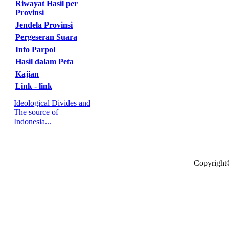
Riwayat Hasil per
Provinsi
Jendela Provinsi
Pergeseran Suara
Info Parpol
Hasil dalam Peta
Kajian
Link - link
Ideological Divides and
The source of
Indonesia...
Copyright