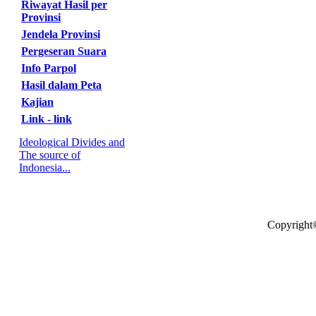
Riwayat Hasil per
Provinsi
Jendela Provinsi
Pergeseran Suara
Info Parpol
Hasil dalam Peta
Kajian
Link - link
Ideological Divides and
The source of
Indonesia...
Copyright