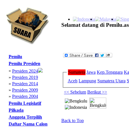
Selamat datang di Pemilu.as
Pemilu
Pemilu Presiden
»
Presiden 2024
Sumatera
Jawa
Kep.Tenggara
Ka
»
Presiden 2019
Aceh
Lampung
Sumatera Utara
S
»
Presiden 2014
»
Presiden 2009
<< Sebelum
Berikut >>
»
Presiden 2004
Pemilu Legislatif
Pilkada
Anggota Terpilih
Back to Top
Daftar Nama Calon