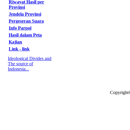
Riwayat Hasil per
Provinsi
Jendela Provinsi
Pergeseran Suara
Info Parpol
Hasil dalam Peta
Kajian
Link - link
Ideological Divides and
The source of
Indonesia...
Copyright