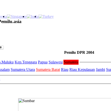
Pemilu.asia
Pemilu DPR 2004
.Maluku
Kep.Tenggara
Papua
Sulawesi
Sumatera
ssalam
Sumatera Utara
Sumatera Barat
Riau
Riau Kepulauan
Jambi
Su
>