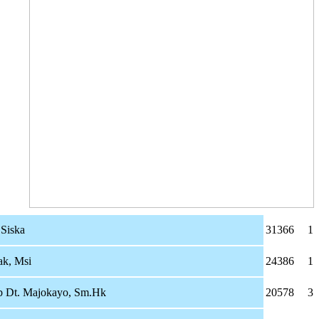
 Siska
31366
1
ak, Msi
24386
1
 Dt. Majokayo, Sm.Hk
20578
3