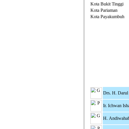
Kota Bukit Tinggi
Kota Pariaman
Kota Payakumbuh
Drs. H. Darul
Ir. Ichwan Ish
H. Andiwahab