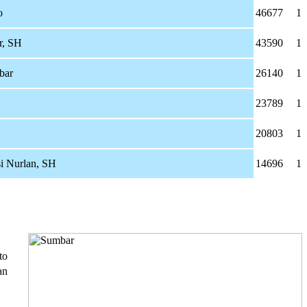
o
46677
1
r, SH
43590
1
bar
26140
1
23789
1
20803
1
i Nurlan, SH
14696
1
to
an