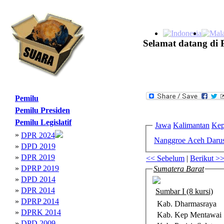
Selamat datang di 
Pemilu
Pemilu Presiden
Pemilu Legislatif
Jawa
Kalimantan
Kep
»
DPR 2024
Nanggroe Aceh Daru
»
DPD 2019
»
DPR 2019
<< Sebelum
|
Berikut >
»
DPRP 2019
Sumatera Barat
»
DPD 2014
»
DPR 2014
Sumbar I (8 kursi)
»
DPRP 2014
Kab. Dharmasraya
»
DPRK 2014
Kab. Kep Mentawai
»
DPD 2009