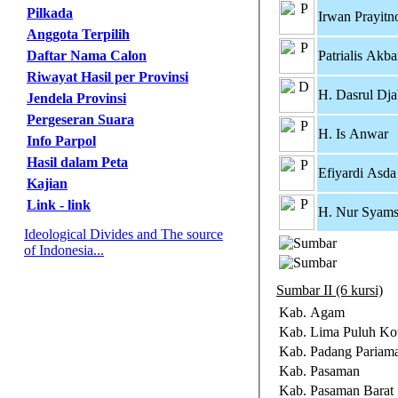
Pilkada
Irwan Prayitn
Anggota Terpilih
Daftar Nama Calon
Patrialis Akba
Riwayat Hasil per Provinsi
H. Dasrul Dja
Jendela Provinsi
Pergeseran Suara
H. Is Anwar
Info Parpol
Hasil dalam Peta
Efiyardi Asda
Kajian
Link - link
H. Nur Syams
Ideological Divides and The source
of Indonesia...
Sumbar II (6 kursi)
Kab. Agam
Kab. Lima Puluh Ko
Kab. Padang Pariam
Kab. Pasaman
Kab. Pasaman Barat