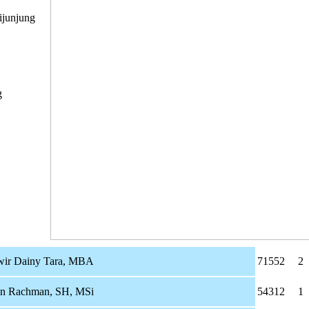
ijunjung
g
wir Dainy Tara, MBA
71552
2
an Rachman, SH, MSi
54312
1