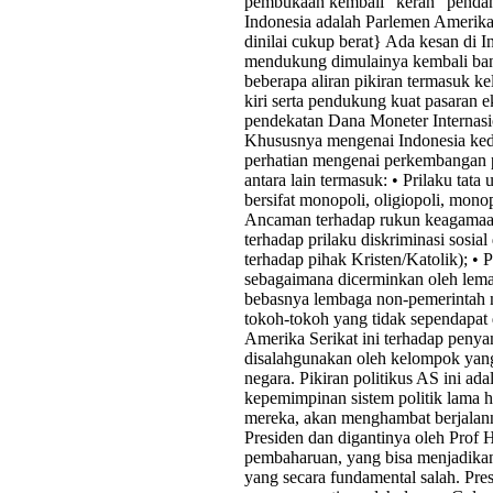
pembukaan kembali “keran” pendana
Indonesia adalah Parlemen Amerik
dinilai cukup berat} Ada kesan di
mendukung dimulainya kembali ban
beberapa aliran pikiran termasuk 
kiri serta pendukung kuat pasaran 
pendekatan Dana Moneter Internasio
Khususnya mengenai Indonesia kedu
perhatian mengenai perkembangan pr
antara lain termasuk: • Prilaku tat
bersifat monopoli, oligiopoli, monop
Ancaman terhadap rukun keagamaan
terhadap prilaku diskriminasi sosia
terhadap pihak Kristen/Katolik); • 
sebagaimana dicerminkan oleh lema
bebasnya lembaga non-pemerintah mi
tokoh-tokoh yang tidak sependapat
Amerika Serikat ini terhadap peny
disalahgunakan oleh kelompok yang
negara. Pikiran politikus AS ini a
kepemimpinan sistem politik lama
mereka, akan menghambat berjalan
Presiden dan digantinya oleh Prof 
pembaharuan, yang bisa menjadikan
yang secara fundamental salah. Pr