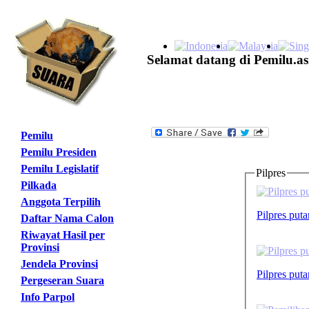
Selamat datang di Pemilu.as
Pemilu
Pemilu Presiden
Pemilu Legislatif
Pilpres
Pilkada
Anggota Terpilih
Pilpres puta
Daftar Nama Calon
Riwayat Hasil per
Provinsi
Jendela Provinsi
Pilpres puta
Pergeseran Suara
Info Parpol