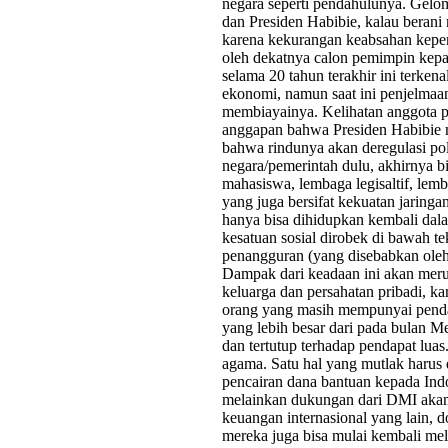
negara seperti pendahulunya. Gelom
dan Presiden Habibie, kalau bera
karena kekurangan keabsahan kepemi
oleh dekatnya calon pemimpin kep
selama 20 tahun terakhir ini terken
ekonomi, namun saat ini penjelmaa
membiayainya. Kelihatan anggota p
anggapan bahwa Presiden Habibie m
bahwa rindunya akan deregulasi po
negara/pemerintah dulu, akhirnya b
mahasiswa, lembaga legisaltif, le
yang juga bersifat kekuatan jaring
hanya bisa dihidupkan kembali dala
kesatuan sosial dirobek di bawah te
penangguran (yang disebabkan oleh s
Dampak dari keadaan ini akan merun
keluarga dan persahatan pribadi, ka
orang yang masih mempunyai pendap
yang lebih besar dari pada bulan Me
dan tertutup terhadap pendapat luas
agama. Satu hal yang mutlak harus
pencairan dana bantuan kepada Ind
melainkan dukungan dari DMI akan
keuangan internasional yang lain, 
mereka juga bisa mulai kembali mel