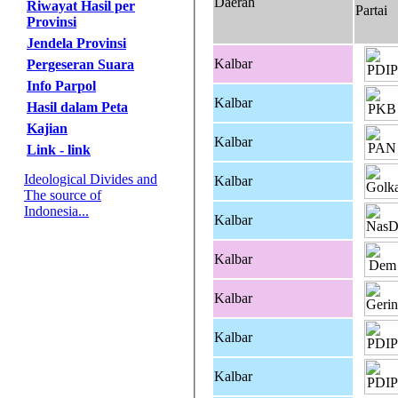
Daerah
Riwayat Hasil per
Partai
Provinsi
Jendela Provinsi
Kalbar
Pergeseran Suara
Info Parpol
Kalbar
Hasil dalam Peta
Kajian
Kalbar
Link - link
Ideological Divides and
Kalbar
The source of
Indonesia...
Kalbar
Kalbar
Kalbar
Kalbar
Kalbar