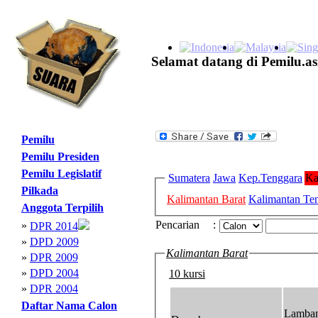
Selamat datang di Pemilu.as
Pemilu
Pemilu Presiden
Pemilu Legislatif
Sumatera
Jawa
Kep.Tenggara
Ka
Pilkada
Kalimantan Barat
Kalimantan Te
Anggota Terpilih
Pencarian
:
»
DPR 2014
»
DPD 2009
Kalimantan Barat
»
DPR 2009
»
DPD 2004
10 kursi
»
DPR 2004
Daftar Nama Calon
Lamba