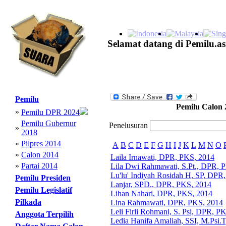
Selamat datang di Pemilu.as
Pemilu
Pemilu Calon 
»
Pemilu DPR 2024
Pemilu Gubernur
Penelusuran
»
2018
»
Pilpres 2014
A
B
C
D
E
F
G
H
I
J
K
L
M
N
O
»
Calon 2014
Laila Irnawati, DPR, PKS, 2014
»
Partai 2014
Lila Dwi Rahmawati, S.Pt., DPR, 
Lu'lu' Indiyah Rosidah H, SP, DPR
Pemilu Presiden
Lanjar, SPD., DPR, PKS, 2014
Pemilu Legislatif
Lihan Nahari, DPR, PKS, 2014
Pilkada
Lina Rahmawati, DPR, PKS, 2014
Leli Firli Rohmani, S. Psi, DPR, P
Anggota Terpilih
Ledia Hanifa Amaliah, SSI, M.Psi