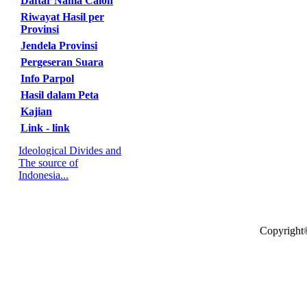
Daftar Nama Calon
Riwayat Hasil per
Provinsi
Jendela Provinsi
Pergeseran Suara
Info Parpol
Hasil dalam Peta
Kajian
Link - link
Ideological Divides and
The source of
Indonesia...
Copyright