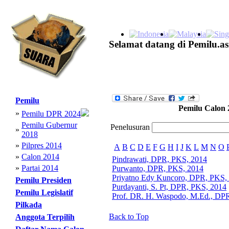
Selamat datang di Pemilu.as
Pemilu
Pemilu Calon 
»
Pemilu DPR 2024
Pemilu Gubernur
Penelusuran
»
2018
»
Pilpres 2014
A
B
C
D
E
F
G
H
I
J
K
L
M
N
O
»
Calon 2014
Pindrawati, DPR, PKS, 2014
»
Partai 2014
Purwanto, DPR, PKS, 2014
Priyatno Edy Kuncoro, DPR, PKS,
Pemilu Presiden
Purdayanti, S. Pt, DPR, PKS, 2014
Pemilu Legislatif
Prof. DR. H. Waspodo, M.Ed., DP
Pilkada
Back to Top
Anggota Terpilih