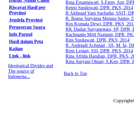
Daftar Nama Calon
Rina Ernamawati, S.Farm, Apt, DP
Riwayat Hasil per
Retno Susilowati, DPR, PKS, 2014
Provinsi
R Akhmad Yani Saefudin, SSIT, D
R. Bagus Suryama Majana Sastra,
Jendela Provinsi
Ros Komala Dewi, DPR, PKS, 201
Pergeseran Suara
RK Dadan Suryanegara, SP, DPR, 
Info Parpol
Rachmatin Mijil Nurtanti, DPR, PK
Rini Susilawati, DPR, PKS, 2014
Hasil dalam Peta
R. Andriadi Achmad , SS, M. Ip, 
Kajian
Reni Lestari, SSI, DPR, PKS, 2014
Link - link
Rina Afrida Harahap, DPR, PKS, 2
Rina Suryani Oktari, S.Kep, DPR,
Ideological Divides and
The source of
Back to Top
Indonesia...
Copyright