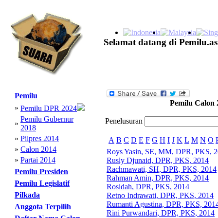
Selamat datang di Pemilu.as
Pemilu
Pemilu Calon 
»
Pemilu DPR 2024
Pemilu Gubernur
Penelusuran
»
2018
»
Pilpres 2014
A
B
C
D
E
F
G
H
I
J
K
L
M
N
O
»
Calon 2014
Roys Yasin, SE, MM, DPR, PKS, 
»
Partai 2014
Rusly Djunaid, DPR, PKS, 2014
Rachmawati, SH, DPR, PKS, 2014
Pemilu Presiden
Rahman Amin, DPR, PKS, 2014
Pemilu Legislatif
Rosidah, DPR, PKS, 2014
Pilkada
Retno Indrawati, DPR, PKS, 2014
Rumanti Agustina, DPR, PKS, 201
Anggota Terpilih
Rini Purwandari, DPR, PKS, 2014