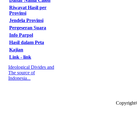
Daftar Nama Calon
Riwayat Hasil per
Provinsi
Jendela Provinsi
Pergeseran Suara
Info Parpol
Hasil dalam Peta
Kajian
Link - link
Ideological Divides and
The source of
Indonesia...
Copyright