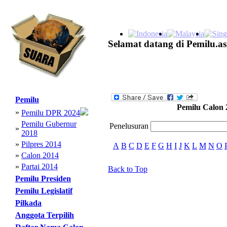
Selamat datang di Pemilu.as
Pemilu
Pemilu Calon 
»
Pemilu DPR 2024
Pemilu Gubernur
Penelusuran
»
2018
»
Pilpres 2014
A
B
C
D
E
F
G
H
I
J
K
L
M
N
O
»
Calon 2014
»
Partai 2014
Back to Top
Pemilu Presiden
Pemilu Legislatif
Pilkada
Anggota Terpilih