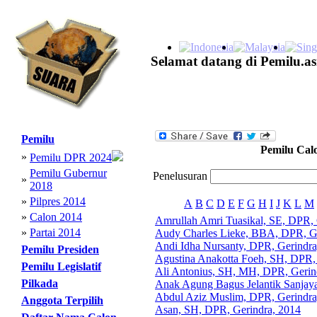
Selamat datang di Pemilu.as
Pemilu
Pemilu Cal
»
Pemilu DPR 2024
Pemilu Gubernur
Penelusuran
»
2018
»
Pilpres 2014
A
B
C
D
E
F
G
H
I
J
K
L
M
»
Calon 2014
Amrullah Amri Tuasikal, SE, DPR, 
»
Partai 2014
Audy Charles Lieke, BBA, DPR, Ge
Andi Idha Nursanty, DPR, Gerindra
Pemilu Presiden
Agustina Anakotta Foeh, SH, DPR,
Pemilu Legislatif
Ali Antonius, SH, MH, DPR, Gerin
Pilkada
Anak Agung Bagus Jelantik Sanjay
Abdul Aziz Muslim, DPR, Gerindra
Anggota Terpilih
Asan, SH, DPR, Gerindra, 2014