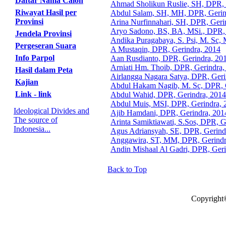
Daftar Nama Calon
Ahmad Sholikun Ruslie, SH, DPR, 
Riwayat Hasil per
Abdul Salam, SH, MH, DPR, Gerin
Provinsi
Arina Nurfinnahari, SH, DPR, Geri
Aryo Sadono, BS, BA, MSi., DPR, 
Jendela Provinsi
Andika Puragabaya, S. Psi, M. Sc,
Pergeseran Suara
A Mustaqin, DPR, Gerindra, 2014
Info Parpol
Aan Rusdianto, DPR, Gerindra, 20
Arniati Hm. Thoib, DPR, Gerindra,
Hasil dalam Peta
Airlangga Nagara Satya, DPR, Geri
Kajian
Abdul Hakam Nagib, M. Sc, DPR, 
Link - link
Abdul Wahid, DPR, Gerindra, 2014
Abdul Muis, MSI, DPR, Gerindra, 
Ideological Divides and
Ajib Hamdani, DPR, Gerindra, 201
The source of
Arinta Samiktiawati, S.Sos, DPR, G
Indonesia...
Agus Adriansyah, SE, DPR, Gerind
Anggawira, ST, MM, DPR, Gerindr
Andin Mishaal Al Gadri, DPR, Geri
Back to Top
Copyright