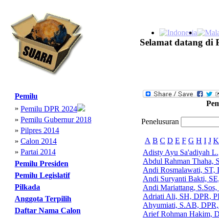
Selamat datang di 
Pemilu
Pem
»
Pemilu DPR 2024
»
Pemilu Gubernur 2018
Penelusuran
»
Pilpres 2014
A
B
C
D
E
F
G
H
I
J
K
»
Calon 2014
»
Partai 2014
Adisty Ayu Sa'adiyah L
Abdul Rahman Thaha, 
Pemilu Presiden
Andi Rosmalawati, ST,
Pemilu Legislatif
Andi Suryanti Bakti, S
Pilkada
Andi Mariattang, S.Sos
Adriati Ali, SH, DPR, P
Anggota Terpilih
Ahyumiati, S.AB, DPR,
Daftar Nama Calon
Arief Rohman Hakim, D