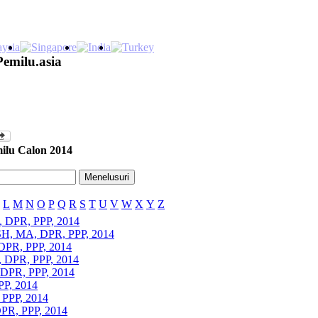
Pemilu.asia
ilu Calon 2014
L
M
N
O
P
Q
R
S
T
U
V
W
X
Y
Z
., DPR, PPP, 2014
SH, MA, DPR, PPP, 2014
 DPR, PPP, 2014
E, DPR, PPP, 2014
, DPR, PPP, 2014
PP, 2014
 PPP, 2014
PR, PPP, 2014