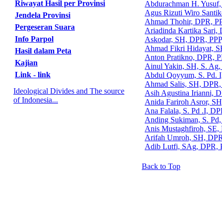
Riwayat Hasil per Provinsi
Abdurachman H. Yusuf,
Agus Rizuti Wiro Santi
Jendela Provinsi
Ahmad Thohir, DPR, PP
Pergeseran Suara
Ariadinda Kartika Sari,
Info Parpol
Askodar, SH, DPR, PPP
Ahmad Fikri Hidayat, 
Hasil dalam Peta
Anton Pratikno, DPR, P
Kajian
Ainul Yakin, SH, S. Ag
Link - link
Abdul Qoyyum, S. Pd. I
Ahmad Salis, SH, DPR,
Ideological Divides and The source
Asih Agustina Irianni, 
of Indonesia...
Anida Fariroh Asror, S
Ana Falala, S. Pd .I, D
Anding Sukiman, S. Pd
Anis Mustaghfiroh, SE,
Arifah Umroh, SH, DPR
Adib Lutfi, SAg, DPR, 
Back to Top