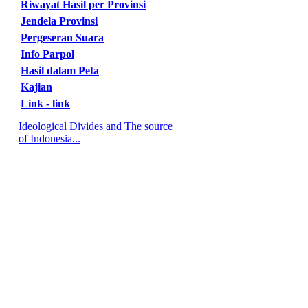
Riwayat Hasil per Provinsi
Jendela Provinsi
Pergeseran Suara
Info Parpol
Hasil dalam Peta
Kajian
Link - link
Ideological Divides and The source
of Indonesia...