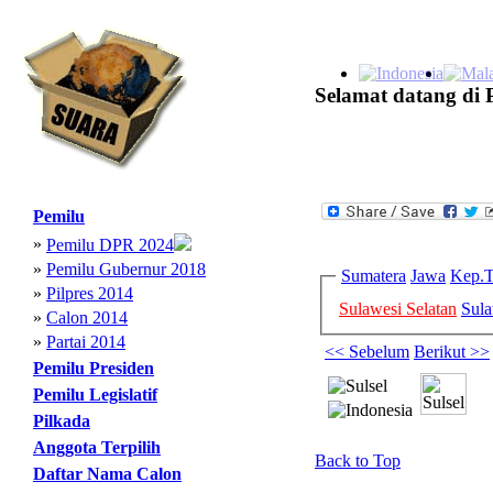
Selamat datang di 
Pemilu
»
Pemilu DPR 2024
»
Pemilu Gubernur 2018
Sumatera
Jawa
Kep.T
»
Pilpres 2014
Sulawesi Selatan
Sula
»
Calon 2014
»
Partai 2014
<< Sebelum
Berikut >>
Pemilu Presiden
Pemilu Legislatif
Pilkada
Anggota Terpilih
Back to Top
Daftar Nama Calon