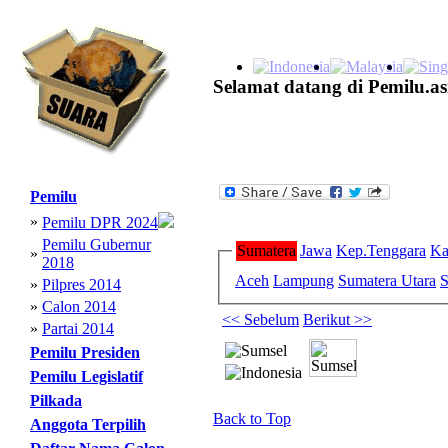
Selamat datang di Pemilu.as
Pemilu
»
Pemilu DPR 2024
Pemilu Gubernur
Sumatera
Jawa
Kep.Tenggara
Ka
»
2018
Aceh
Lampung
Sumatera Utara
S
»
Pilpres 2014
»
Calon 2014
<< Sebelum
Berikut >>
»
Partai 2014
Pemilu Presiden
Pemilu Legislatif
Pilkada
Back to Top
Anggota Terpilih