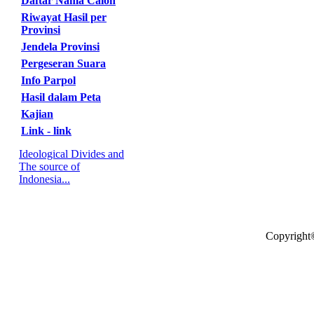
Daftar Nama Calon
Riwayat Hasil per
Provinsi
Jendela Provinsi
Pergeseran Suara
Info Parpol
Hasil dalam Peta
Kajian
Link - link
Ideological Divides and
The source of
Indonesia...
Copyright