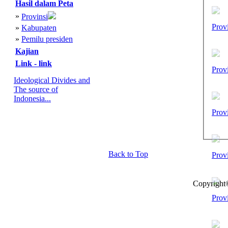
Hasil dalam Peta
»
Provinsi
Prov
»
Kabupaten
»
Pemilu presiden
Kajian
Link - link
Prov
Ideological Divides and
The source of
Indonesia...
Prov
Back to Top
Prov
Copyright
Prov