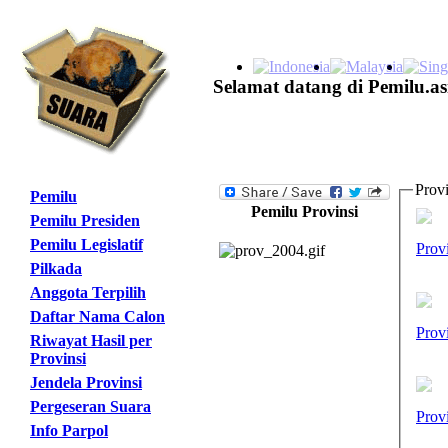
Selamat datang di Pemilu.as
Provi
Pemilu
Pemilu Provinsi
Pemilu Presiden
Pemilu Legislatif
Prov
Pilkada
Anggota Terpilih
Daftar Nama Calon
Prov
Riwayat Hasil per
Provinsi
Jendela Provinsi
Pergeseran Suara
Prov
Info Parpol