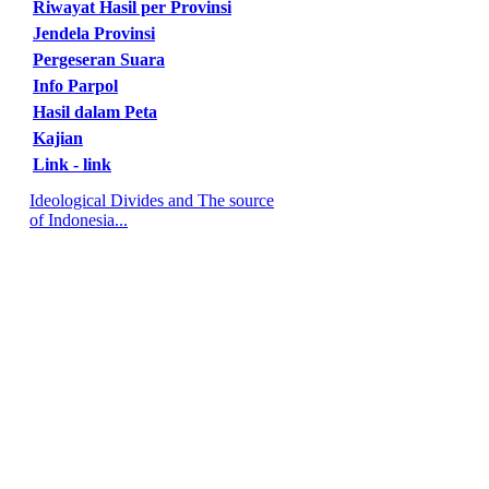
Riwayat Hasil per Provinsi
Jendela Provinsi
Pergeseran Suara
Info Parpol
Hasil dalam Peta
Kajian
Link - link
Ideological Divides and The source
of Indonesia...