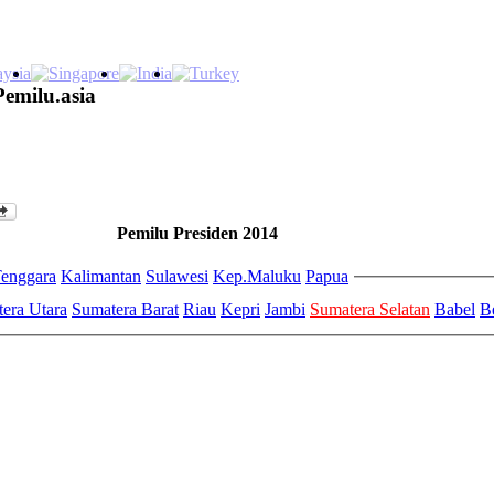
Pemilu.asia
Pemilu Presiden 2014
enggara
Kalimantan
Sulawesi
Kep.Maluku
Papua
era Utara
Sumatera Barat
Riau
Kepri
Jambi
Sumatera Selatan
Babel
B