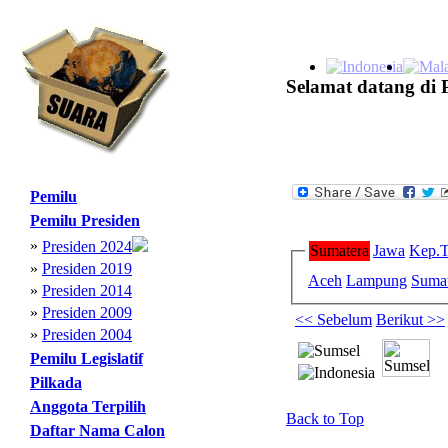
Selamat datang di 
Pemilu
Pemilu Presiden
»
Presiden 2024
Sumatera
Jawa
Kep.T
»
Presiden 2019
Aceh
Lampung
Sumat
»
Presiden 2014
»
Presiden 2009
<< Sebelum
Berikut >>
»
Presiden 2004
Pemilu Legislatif
Pilkada
Anggota Terpilih
Back to Top
Daftar Nama Calon