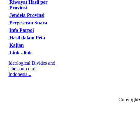
Riwayat Hasil per
Provinsi
Jendela Provinsi
Pergeseran Suara
Info Parpol
Hasil dalam Peta
Kajian
Link - link
Ideological Divides and
The source of
Indonesia...
Copyright