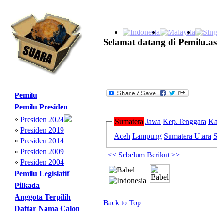
Selamat datang di Pemilu.as
Pemilu
Pemilu Presiden
»
Presiden 2024
Sumatera
Jawa
Kep.Tenggara
Ka
»
Presiden 2019
Aceh
Lampung
Sumatera Utara
S
»
Presiden 2014
»
Presiden 2009
<< Sebelum
Berikut >>
»
Presiden 2004
Pemilu Legislatif
Pilkada
Anggota Terpilih
Back to Top
Daftar Nama Calon