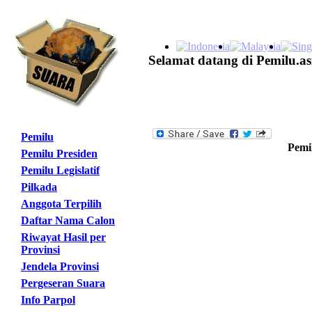
Selamat datang di Pemilu.as
Pemilu
Pemil
Pemilu Presiden
Pemilu Legislatif
Pilkada
Anggota Terpilih
Daftar Nama Calon
Riwayat Hasil per
Provinsi
Jendela Provinsi
Pergeseran Suara
Info Parpol