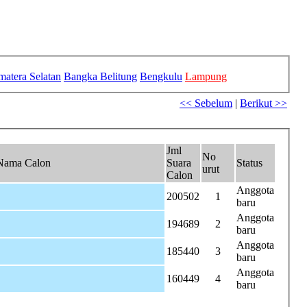
matera Selatan
Bangka Belitung
Bengkulu
Lampung
<< Sebelum
|
Berikut >>
Jml
No
Nama Calon
Suara
Status
urut
Calon
Anggota
200502
1
baru
Anggota
194689
2
baru
Anggota
185440
3
baru
Anggota
160449
4
baru