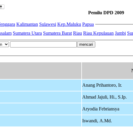
Pemilu DPD 2009
enggara
Kalimantan
Sulawesi
Kep.Maluku
Papua
ssalam
Sumatera Utara
Sumatera Barat
Riau
Riau Kepulauan
Jambi
Su
Anang Prihantoro, Ir.
Ahmad Jajuli, Hi., S.Ip.
Aryodia Febriansya
Iswandi, A.Md.