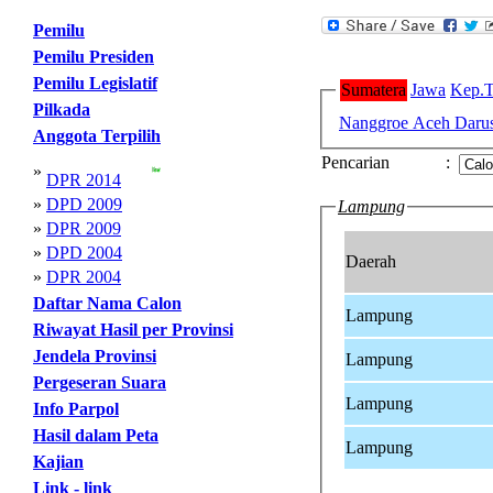
Pemilu
Pemilu Presiden
Pemilu Legislatif
Sumatera
Jawa
Kep.T
Pilkada
Nanggroe Aceh Daru
Anggota Terpilih
Pencarian
:
»
DPR 2014
»
DPD 2009
Lampung
»
DPR 2009
»
DPD 2004
Daerah
»
DPR 2004
Daftar Nama Calon
Lampung
Riwayat Hasil per Provinsi
Jendela Provinsi
Lampung
Pergeseran Suara
Lampung
Info Parpol
Hasil dalam Peta
Lampung
Kajian
Link - link