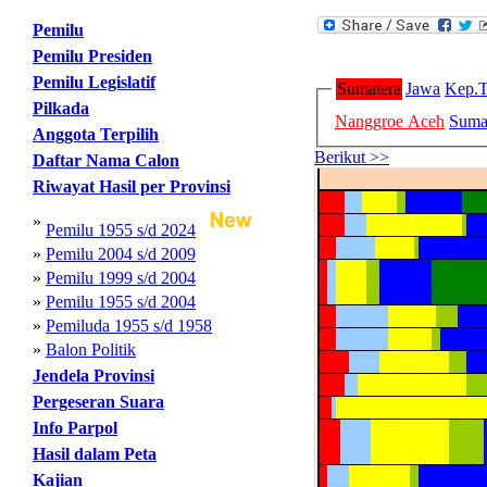
Pemilu
Pemilu Presiden
Pemilu Legislatif
Sumatera
Jawa
Kep.T
Pilkada
Nanggroe Aceh
Sumat
Anggota Terpilih
Berikut >>
Daftar Nama Calon
Riwayat Hasil per Provinsi
»
Pemilu 1955 s/d 2024
»
Pemilu 2004 s/d 2009
»
Pemilu 1999 s/d 2004
»
Pemilu 1955 s/d 2004
»
Pemiluda 1955 s/d 1958
»
Balon Politik
Jendela Provinsi
Pergeseran Suara
Info Parpol
Hasil dalam Peta
Kajian